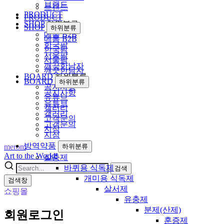
브랜드
브랜드
PRODUCT
PRODUCT
SHOP
하위분류
SHOP
하위분류
메롬 B2B
메롬 B2B
한국팜
한국팜
서울팜
서울팜
깨끗한남자
깨끗한남자
BOARD
하위분류
BOARD
하위분류
공지사항
공지사항
유튜브
유튜브
갤러리
갤러리
고객문의
고객문의
지점
지점
방역약품
merom
하위분류
Art to the World!
살충제
바퀴용 식독제
검색
개미용 식독제
검색창
살서제
쇼핑몰
유충제
분제(산제)
회원로그인
훈증제