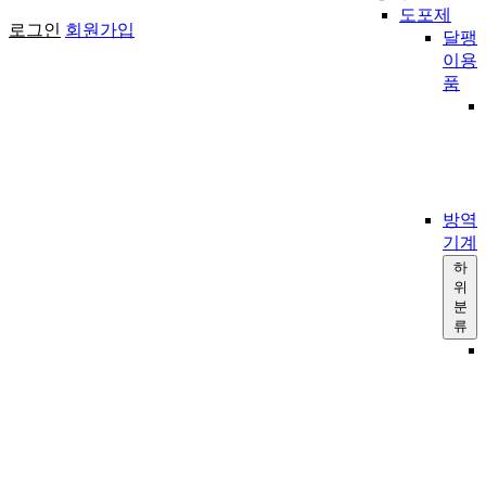
도포제
로그인
회원가입
달팽
이용
품
방역
기계
하
위
분
류