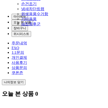
손건조기
냄새차단트랩
위생용품수거함
마이메뉴
기타용품
오늘 본 상품
새집증후군
장바구니
위시리스트
주문내역
FAQ
1:1문의
개인결제
사용후기
상품문의
쿠폰존
나의정보 닫기
오늘 본 상품
0