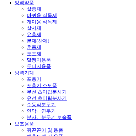
방역약품
살충제
바퀴용 식독제
개미용 식독제
살서제
유충제
분제(산제)
훈증제
도포제
달팽이용품
두더지용품
방역기계
포충기
포충기 소모품
무선 초미립분사기
유선 초미립분사기
수동식분무기
연막연〮무기
분사분〮무기 부속품
보조용품
쥐끈끈이 및 용품