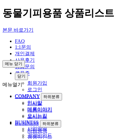
동물기피용품 상품리스트
본문 바로가기
FAQ
1:1문의
개인결제
사용후기
메뉴 닫기
상품문의
쿠폰존
닫기
회원가입
메뉴열기
로그인
COMPANY
하위분류
COMPANY
하위분류
인사말
인사말
메롬이야기
메롬이야기
오시는길
오시는길
BUSINESS
하위분류
BUSINESS
하위분류
사업영역
사업영역
경영마인드
경영마인드