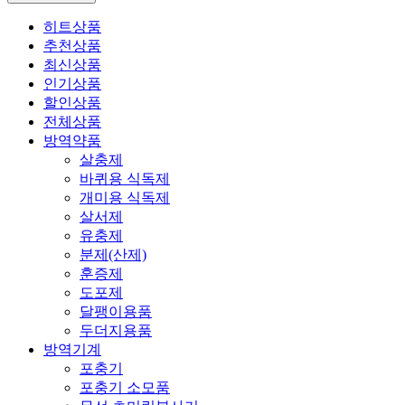
히트상품
추천상품
최신상품
인기상품
할인상품
전체상품
방역약품
살충제
바퀴용 식독제
개미용 식독제
살서제
유충제
분제(산제)
훈증제
도포제
달팽이용품
두더지용품
방역기계
포충기
포충기 소모품