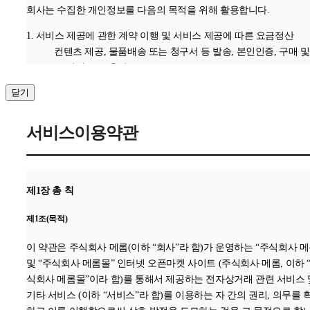
회사는 수집한 개인정보를 다음의 목적을 위해 활용합니다.
1. 서비스 제공에 관한 계약 이행 및 서비스 제공에 따른 요금정산
컨텐츠 제공, 물품배송 또는 청구서 등 발송, 본인인증, 구매 및
금 결제, 요금추심
2. 회원 관리
닫기
회원제 서비스 이용에 따른 본인확인 , 개인 식별 , 불량회원의
정 이용 방지와 비인가 사용 방지 , 가입 의사 확인
서비스이용약관
3. 마케팅 및 광고에 활용
접속 빈도 파악 또는 회원의 서비스 이용에 대한 통계
3. 개인정보의 보유 및 이용기간
제1장 총 칙
원칙적으로, 개인정보 수집 및 이용목적이 달성된 후에는 해당 정보를
제1조(목적)
체 없이 파기합니다.
단, 관계법령의 규정에 의하여 보존할 필요가 있는 경우 회사는 아래
이 약관은 주식회사 메롬(이하 “회사”라 함)가 운영하는 “주식회사 메
같이 관계법령에서 정한 일정한 기간 동안 회원정보를 보관합니다.
및 “주식회사 메롬몰” 인터넷 오픈마켓 사이트 (주식회사 메롬, 이하 
보존 항목 : 로그인ID , 결제기록
식회사 메롬몰”이라 함)를 통해서 제공하는 전자상거래 관련 서비스 
보존 근거 : 신용정보의 이용 및 보호에 관한 법률
기타 서비스 (이하 “서비스”라 함)를 이용하는 자 간의 권리, 의무를 
보존 기간 : 1년