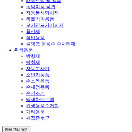
해충트랩 및 용품
독먹이용 공캡
자동분사퇴치제
동물기피용품
모기진드기기피제
확산제
작업용품
물탱크 음용수 수처리제
위생용품
방향제
탈취제
자동분사기
소변기용품
손소독용품
손세정용품
손건조기
냄새차단트랩
위생용품수거함
기타용품
새집증후군
카테고리 닫기