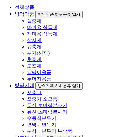
전체상품
방역약품
방역약품 하위분류 열기
살충제
바퀴용 식독제
개미용 식독제
살서제
유충제
분제(산제)
훈증제
도포제
달팽이용품
두더지용품
방역기계
방역기계 하위분류 열기
포충기
포충기 소모품
무선 초미립분사기
유선 초미립분사기
수동식분무기
연막연〮무기
분사분〮무기 부속품