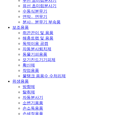
무선 초미립분사기
유선 초미립분사기
수동식분무기
연막연〮무기
분사분〮무기 부속품
보조용품
쥐끈끈이 및 용품
해충트랩 및 용품
독먹이용 공캡
자동분사퇴치제
동물기피용품
모기진드기기피제
확산제
작업용품
물탱크 음용수 수처리제
위생용품
방향제
탈취제
자동분사기
소변기용품
손소독용품
손세정용품