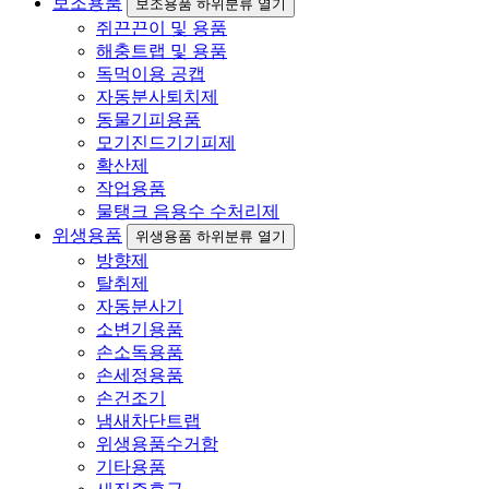
보조용품
보조용품 하위분류 열기
쥐끈끈이 및 용품
해충트랩 및 용품
독먹이용 공캡
자동분사퇴치제
동물기피용품
모기진드기기피제
확산제
작업용품
물탱크 음용수 수처리제
위생용품
위생용품 하위분류 열기
방향제
탈취제
자동분사기
소변기용품
손소독용품
손세정용품
손건조기
냄새차단트랩
위생용품수거함
기타용품