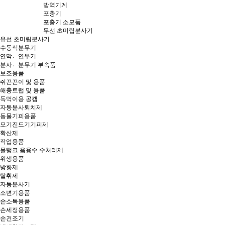
방역기계
포충기
포충기 소모품
무선 초미립분사기
유선 초미립분사기
수동식분무기
연막연〮무기
분사분〮무기 부속품
보조용품
쥐끈끈이 및 용품
해충트랩 및 용품
독먹이용 공캡
자동분사퇴치제
동물기피용품
모기진드기기피제
확산제
작업용품
물탱크 음용수 수처리제
위생용품
방향제
탈취제
자동분사기
소변기용품
손소독용품
손세정용품
손건조기