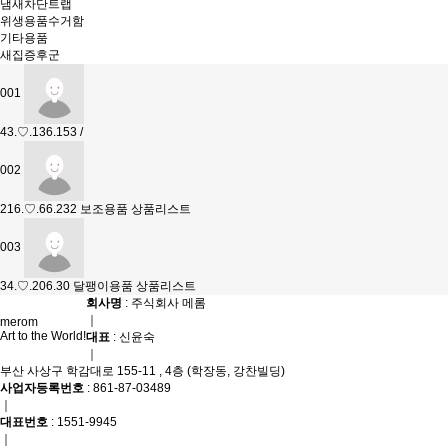
냄새차단트랩
위생용품수거함
기타용품
새집증후군
001
43.♡.136.153
/
002
216.♡.66.232
보조용품 상품리스트
003
34.♡.206.30
달팽이용품 상품리스트
회사명
: 주식회사 메롬
｜
merom
Art to the World!
대표
: 신윤숙
｜
부산 사상구 학감대로 155-11 , 4층 (학장동, 강찬빌딩)
사업자등록번호
: 861-87-03489
｜
대표번호
: 1551-9945
｜