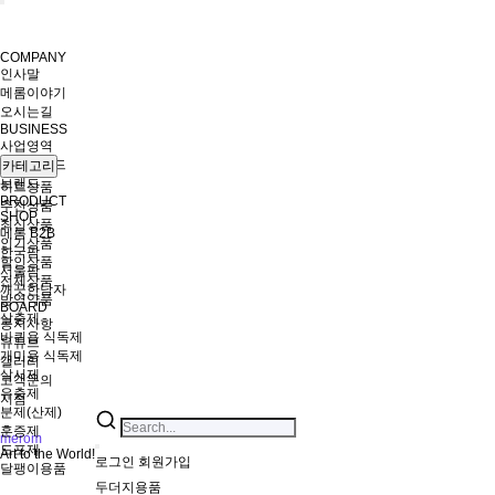
COMPANY
인사말
메롬이야기
오시는길
BUSINESS
사업영역
경영마인드
카테고리
브랜드
히트상품
PRODUCT
추천상품
SHOP
최신상품
메롬 B2B
인기상품
한국팜
할인상품
서울팜
전체상품
깨끗한남자
방역약품
BOARD
살충제
공지사항
바퀴용 식독제
유튜브
개미용 식독제
갤러리
살서제
고객문의
유충제
지점
분제(산제)
훈증제
merom
도포제
Art to the World!
로그인
회원가입
달팽이용품
두더지용품