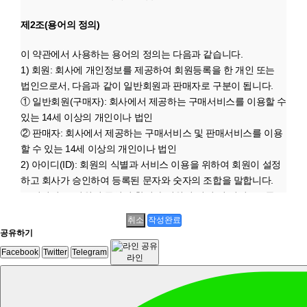
서의 소비자보호에 관한 법률)
소비자의 불만 또는 분쟁처리에 관한 기록 : 3년 (전자상거래등에
제2조(용어의 정의)
서의 소비자보호에 관한 법률)
신용정보의 수집/처리 및 이용 등에 관한 기록 : 3년 (신용정보의
이 약관에서 사용하는 용어의 정의는 다음과 같습니다.
이용 및 보호에 관한 법률)
1) 회원: 회사에 개인정보를 제공하여 회원등록을 한 개인 또는
4. 개인정보의 파기절차 및 방법
법인으로서, 다음과 같이 일반회원과 판매자로 구분이 됩니다.
회사는 원칙적으로 개인정보 수집 및 이용목적이 달성된 후에는
① 일반회원(구매자): 회사에서 제공하는 구매서비스를 이용할 수
해당 정보를 지체없이 파기합니다. 파기절차 및 방법은 다음과 같
있는 14세 이상의 개인이나 법인
습니다.
② 판매자: 회사에서 제공하는 구매서비스 및 판매서비스를 이용
1. 파기절차
할 수 있는 14세 이상의 개인이나 법인
회원님이 회원가입 등을 위해 입력하신 정보는 목적이 달성된 후
2) 아이디(ID): 회원의 식별과 서비스 이용을 위하여 회원이 설정
별도의 DB로 옮겨져(종이의 경우 별도의 서류함) 내부 방침 및 기
하고 회사가 승인하여 등록된 문자와 숫자의 조합을 말합니다.
타 관련 법령에 의한 정보보호 사유에 따라(보유 및 이용기간 참
3) 비밀번호: 회원의 동일성 확인과 회원의 권익 및 비밀보호를
조) 일정 기간 저장된 후 파기되어집니다.
위하여 회원 스스로가 설정하여 회사에 등록한 영문과 숫자의 조
별도 DB로 옮겨진 개인정보는 법률에 의한 경우가 아니고서는 보
취소
작성완료
합을 말합니다.
공유하기
유되어지는 이외의 다른 목적으로 이용되지 않습니다.
4) 운영자: 회사가 제공하는 서비스의 전반적인 관리와 원활한 운
2. 파기방법
Facebook
Twitter
Telegram
라인
영을 위하여 회사에서 선정한 자를 말합니다.
전자적 파일형태로 저장된 개인정보는 기록을 재생할 수 없는 기
5) 에누리쿠폰(구매쿠폰): 회원이 회사의 서비스를 통하여 물품을
술적 방법을 사용하여 삭제합니다.
구매할 때 표시된 금액 또는 비율만큼 물품대금에서 할인 받을 수
5. 개인정보 제공
있는 회사 전용의 사이버 또는 오프라인 쿠폰을 말합니다. 회사는