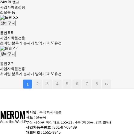
24w BL램프
사업자회원전용
소모품 등
장바구니
돌핀 5.5
사업자회원전용
초미립 분무기 분사기 방역기 ULV 유선
장바구니
돌핀 2.7
사업자회원전용
초미립 분무기 분사기 방역기 ULV 유선
2
3
4
5
6
7
8
1
MEROM
회사명
: 주식회사 메롬
대표
: 신윤숙
Art to the World!
부산 사상구 학감대로 155-11 , 4층 (학장동, 강찬빌딩)
사업자등록번호
: 861-87-03489
대표번호
: 1551-9945