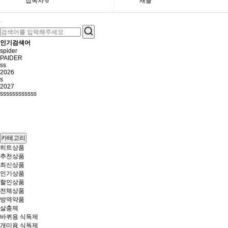
접속자
6
새글
인기검색어
spider
PAIDER
ss
2026
s
2027
ssssssssssss
카테고리
히트상품
추천상품
최신상품
인기상품
할인상품
전체상품
방역약품
살충제
바퀴용 식독제
개미용 식독제