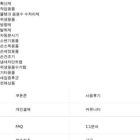
확산제
작업용품
물탱크 음용수 수처리제
위생용품
방향제
탈취제
자동분사기
소변기용품
손소독용품
손세정용품
손건조기
냄새차단트랩
위생용품수거함
기타용품
새집증후군
전체상품
쿠폰존
사용후기
개인결제
커뮤니티
FAQ
1:1문의