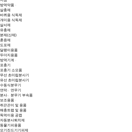
지점
방역약품
살충제
바퀴용 식독제
개미용 식독제
살서제
유충제
분제(산제)
훈증제
도포제
달팽이용품
두더지용품
방역기계
포충기
포충기 소모품
무선 초미립분사기
유선 초미립분사기
수동식분무기
연막연〮무기
분사분〮무기 부속품
보조용품
쥐끈끈이 및 용품
해충트랩 및 용품
독먹이용 공캡
자동분사퇴치제
동물기피용품
모기진드기기피제