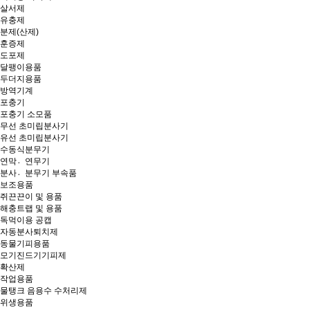
살서제
유충제
분제(산제)
훈증제
도포제
달팽이용품
두더지용품
방역기계
포충기
포충기 소모품
무선 초미립분사기
유선 초미립분사기
수동식분무기
연막연〮무기
분사분〮무기 부속품
보조용품
쥐끈끈이 및 용품
해충트랩 및 용품
독먹이용 공캡
자동분사퇴치제
동물기피용품
모기진드기기피제
확산제
작업용품
물탱크 음용수 수처리제
위생용품