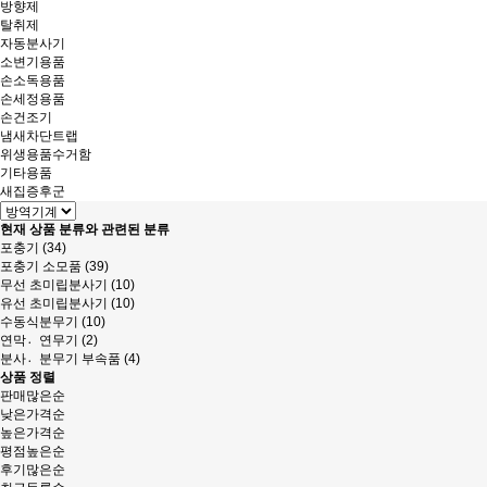
방향제
탈취제
자동분사기
소변기용품
손소독용품
손세정용품
손건조기
냄새차단트랩
위생용품수거함
기타용품
새집증후군
현재 상품 분류와 관련된 분류
포충기 (34)
포충기 소모품 (39)
무선 초미립분사기 (10)
유선 초미립분사기 (10)
수동식분무기 (10)
연막연〮무기 (2)
분사분〮무기 부속품 (4)
상품 정렬
판매많은순
낮은가격순
높은가격순
평점높은순
후기많은순