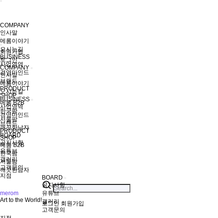
COMPANY
인사말
메롬이야기
오시는길
회원가입
BUSINESS
로그인
사업영역
COMPANY
경영마인드
인사말
브랜드
메롬이야기
PRODUCT
오시는길
SHOP
BUSINESS
메롬 B2B
사업영역
한국팜
경영마인드
서울팜
브랜드
깨끗한남자
PRODUCT
BOARD
SHOP
공지사항
메롬 B2B
유튜브
한국팜
갤러리
서울팜
고객문의
깨끗한남자
지점
BOARD
공지사항
merom
유튜브
Art to the World!
갤러리
로그인
회원가입
고객문의