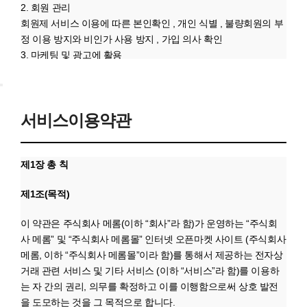
2. 회원 관리
회원제 서비스 이용에 따른 본인확인 , 개인 식별 , 불량회원의 부
정 이용 방지와 비인가 사용 방지 , 가입 의사 확인
3. 마케팅 및 광고에 활용
접속 빈도 파악 또는 회원의 서비스 이용에 대한 통계
3. 개인정보의 보유 및 이용기간
원칙적으로, 개인정보 수집 및 이용목적이 달성된 후에는 해당 정
서비스이용약관
보를 지체 없이 파기합니다.
단, 관계법령의 규정에 의하여 보존할 필요가 있는 경우 회사는
아래와 같이 관계법령에서 정한 일정한 기간 동안 회원정보를 보
제1장 총 칙
관합니다.
보존 항목 : 로그인ID , 결제기록
제1조(목적)
보존 근거 : 신용정보의 이용 및 보호에 관한 법률
보존 기간 : 1년
이 약관은 주식회사 메롬(이하 “회사”라 함)가 운영하는 “주식회
표시/광고에 관한 기록 : 6개월 (전자상거래등에서의 소비자보호
사 메롬” 및 “주식회사 메롬몰” 인터넷 오픈마켓 사이트 (주식회사
에 관한 법률)
메롬, 이하 “주식회사 메롬몰”이라 함)를 통해서 제공하는 전자상
계약 또는 청약철회 등에 관한 기록 : 5년 (전자상거래등에서의
거래 관련 서비스 및 기타 서비스 (이하 “서비스”라 함)를 이용하
소비자보호에 관한 법률)
는 자 간의 권리, 의무를 확정하고 이를 이행함으로써 상호 발전
대금결제 및 재화 등의 공급에 관한 기록 : 5년 (전자상거래등에
을 도모하는 것을 그 목적으로 합니다.