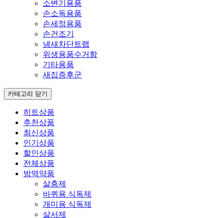
소변기용품
손소독용품
손세정용품
손건조기
냄새차단트랩
위생용품수거함
기타용품
새집증후군
카테고리 닫기
히트상품
추천상품
최신상품
인기상품
할인상품
전체상품
방역약품
살충제
바퀴용 식독제
개미용 식독제
살서제