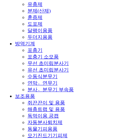
유충제
분제(산제)
훈증제
도포제
달팽이용품
두더지용품
방역기계
포충기
포충기 소모품
무선 초미립분사기
유선 초미립분사기
수동식분무기
연막연〮무기
분사분〮무기 부속품
보조용품
쥐끈끈이 및 용품
해충트랩 및 용품
독먹이용 공캡
자동분사퇴치제
동물기피용품
모기진드기기피제