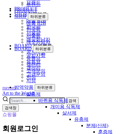
브랜드
브랜드
PRODUCT
PRODUCT
SHOP
하위분류
SHOP
하위분류
메롬 B2B
메롬 B2B
한국팜
한국팜
서울팜
서울팜
깨끗한남자
깨끗한남자
BOARD
하위분류
BOARD
하위분류
공지사항
공지사항
유튜브
유튜브
갤러리
갤러리
고객문의
고객문의
지점
지점
방역약품
merom
하위분류
Art to the World!
살충제
바퀴용 식독제
검색
개미용 식독제
검색창
살서제
쇼핑몰
유충제
분제(산제)
회원로그인
훈증제