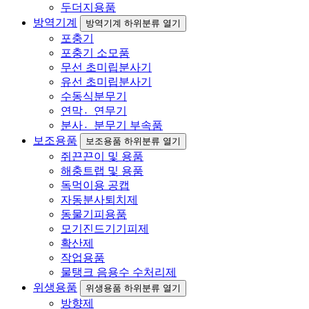
두더지용품
방역기계
방역기계 하위분류 열기
포충기
포충기 소모품
무선 초미립분사기
유선 초미립분사기
수동식분무기
연막연〮무기
분사분〮무기 부속품
보조용품
보조용품 하위분류 열기
쥐끈끈이 및 용품
해충트랩 및 용품
독먹이용 공캡
자동분사퇴치제
동물기피용품
모기진드기기피제
확산제
작업용품
물탱크 음용수 수처리제
위생용품
위생용품 하위분류 열기
방향제