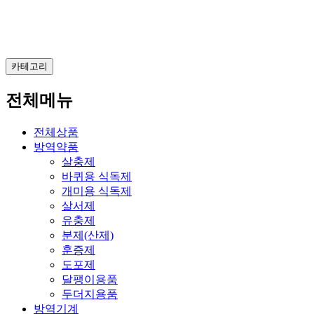
카테고리
전체메뉴
전체상품
방역약품
살충제
바퀴용 식독제
개미용 식독제
살서제
유충제
분제(산제)
훈증제
도포제
달팽이용품
두더지용품
방역기계