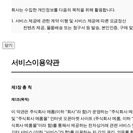
회사는 수집한 개인정보를 다음의 목적을 위해 활용합니다.
1. 서비스 제공에 관한 계약 이행 및 서비스 제공에 따른 요금정산
컨텐츠 제공, 물품배송 또는 청구서 등 발송, 본인인증, 구매 및
금 결제, 요금추심
2. 회원 관리
닫기
회원제 서비스 이용에 따른 본인확인 , 개인 식별 , 불량회원의
정 이용 방지와 비인가 사용 방지 , 가입 의사 확인
서비스이용약관
3. 마케팅 및 광고에 활용
접속 빈도 파악 또는 회원의 서비스 이용에 대한 통계
3. 개인정보의 보유 및 이용기간
제1장 총 칙
원칙적으로, 개인정보 수집 및 이용목적이 달성된 후에는 해당 정보를
제1조(목적)
체 없이 파기합니다.
단, 관계법령의 규정에 의하여 보존할 필요가 있는 경우 회사는 아래
이 약관은 주식회사 메롬(이하 “회사”라 함)가 운영하는 “주식회사 메
같이 관계법령에서 정한 일정한 기간 동안 회원정보를 보관합니다.
및 “주식회사 메롬몰” 인터넷 오픈마켓 사이트 (주식회사 메롬, 이하 
보존 항목 : 로그인ID , 결제기록
식회사 메롬몰”이라 함)를 통해서 제공하는 전자상거래 관련 서비스 
보존 근거 : 신용정보의 이용 및 보호에 관한 법률
기타 서비스 (이하 “서비스”라 함)를 이용하는 자 간의 권리, 의무를 