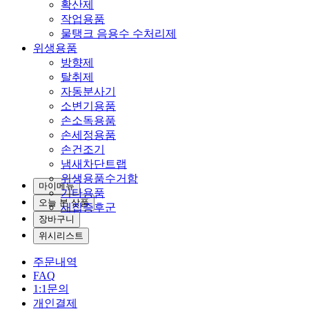
확산제
작업용품
물탱크 음용수 수처리제
위생용품
방향제
탈취제
자동분사기
소변기용품
손소독용품
손세정용품
손건조기
냄새차단트랩
위생용품수거함
마이메뉴
기타용품
오늘 본 상품
새집증후군
장바구니
위시리스트
주문내역
FAQ
1:1문의
개인결제