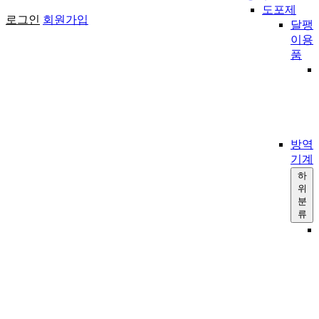
도포제
로그인
회원가입
달팽
이용
품
방역
기계
하
위
분
류