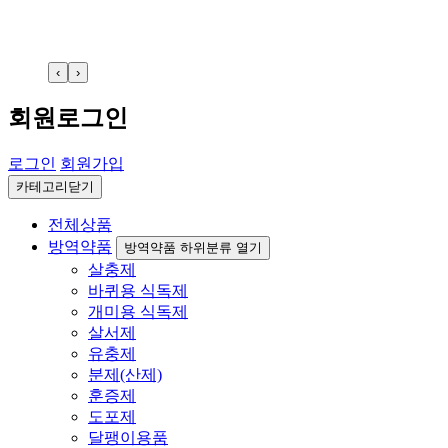
‹
›
회원로그인
로그인
회원가입
카테고리닫기
전체상품
방역약품
방역약품 하위분류 열기
살충제
바퀴용 식독제
개미용 식독제
살서제
유충제
분제(산제)
훈증제
도포제
달팽이용품