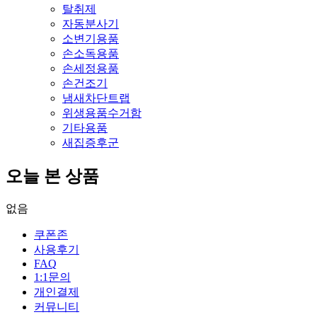
탈취제
자동분사기
소변기용품
손소독용품
손세정용품
손건조기
냄새차단트랩
위생용품수거함
기타용품
새집증후군
오늘 본 상품
없음
쿠폰존
사용후기
FAQ
1:1문의
개인결제
커뮤니티