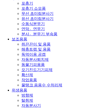
포충기
포충기 소모품
무선 초미립분사기
유선 초미립분사기
수동식분무기
연막연〮무기
분사분〮무기 부속품
보조용품
쥐끈끈이 및 용품
해충트랩 및 용품
독먹이용 공캡
자동분사퇴치제
동물기피용품
모기진드기기피제
확산제
작업용품
물탱크 음용수 수처리제
위생용품
방향제
탈취제
자동분사기