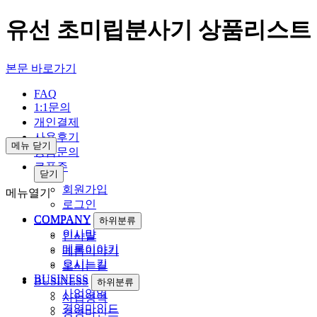
유선 초미립분사기 상품리스트
본문 바로가기
FAQ
1:1문의
개인결제
사용후기
메뉴 닫기
상품문의
쿠폰존
닫기
회원가입
메뉴열기
로그인
COMPANY
하위분류
COMPANY
하위분류
인사말
인사말
메롬이야기
메롬이야기
오시는길
오시는길
BUSINESS
하위분류
BUSINESS
하위분류
사업영역
사업영역
경영마인드
경영마인드