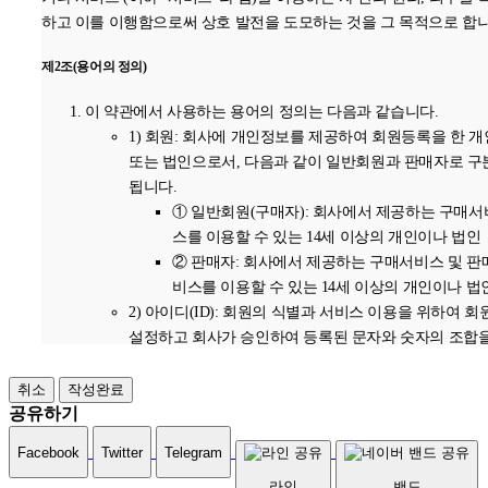
보존 기간 : 1년
하고 이를 이행함으로써 상호 발전을 도모하는 것을 그 목적으로 합니
표시/광고에 관한 기록 : 6개월 (전자상거래등에서의 소비자보호에 
제2조(용어의 정의)
법률)
계약 또는 청약철회 등에 관한 기록 : 5년 (전자상거래등에서의 소비
이 약관에서 사용하는 용어의 정의는 다음과 같습니다.
호에 관한 법률)
1) 회원: 회사에 개인정보를 제공하여 회원등록을 한 개
대금결제 및 재화 등의 공급에 관한 기록 : 5년 (전자상거래등에서의
또는 법인으로서, 다음과 같이 일반회원과 판매자로 구
자보호에 관한 법률)
됩니다.
소비자의 불만 또는 분쟁처리에 관한 기록 : 3년 (전자상거래등에서의
① 일반회원(구매자): 회사에서 제공하는 구매서
비자보호에 관한 법률)
스를 이용할 수 있는 14세 이상의 개인이나 법인
신용정보의 수집/처리 및 이용 등에 관한 기록 : 3년 (신용정보의 이용
② 판매자: 회사에서 제공하는 구매서비스 및 판
보호에 관한 법률)
비스를 이용할 수 있는 14세 이상의 개인이나 법
2) 아이디(ID): 회원의 식별과 서비스 이용을 위하여 회
4. 개인정보의 파기절차 및 방법
설정하고 회사가 승인하여 등록된 문자와 숫자의 조합을
합니다.
회사는 원칙적으로 개인정보 수집 및 이용목적이 달성된 후에는 해당
3) 비밀번호: 회원의 동일성 확인과 회원의 권익 및 비
취소
작성완료
보를 지체없이 파기합니다. 파기절차 및 방법은 다음과 같습니다.
호를 위하여 회원 스스로가 설정하여 회사에 등록한 영
공유하기
숫자의 조합을 말합니다.
1. 파기절차
Facebook
Twitter
Telegram
4) 운영자: 회사가 제공하는 서비스의 전반적인 관리와 
회원님이 회원가입 등을 위해 입력하신 정보는 목적이 달성된
라인
밴드
활한 운영을 위하여 회사에서 선정한 자를 말합니다.