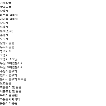
전체상품
방역약품
살충제
바퀴용 식독제
개미용 식독제
살서제
유충제
분제(산제)
훈증제
도포제
달팽이용품
두더지용품
방역기계
포충기
포충기 소모품
무선 초미립분사기
유선 초미립분사기
수동식분무기
연막연〮무기
분사분〮무기 부속품
보조용품
쥐끈끈이 및 용품
해충트랩 및 용품
독먹이용 공캡
자동분사퇴치제
동물기피용품