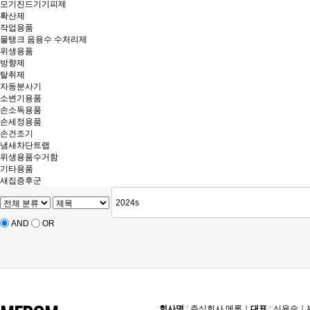
모기진드기기피제
확산제
작업용품
물탱크 음용수 수처리제
위생용품
방향제
탈취제
자동분사기
소변기용품
손소독용품
손세정용품
손건조기
냄새차단트랩
위생용품수거함
기타용품
새집증후군
AND
OR
회사명
: 주식회사 메롬
｜
대표
: 신윤숙
｜