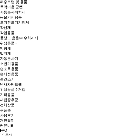
해충트랩 및 용품
독먹이용 공캡
자동분사퇴치제
동물기피용품
모기진드기기피제
확산제
작업용품
물탱크 음용수 수처리제
위생용품
방향제
탈취제
자동분사기
소변기용품
손소독용품
손세정용품
손건조기
냄새차단트랩
위생용품수거함
기타용품
새집증후군
전체상품
쿠폰존
사용후기
개인결제
커뮤니티
FAQ
1:1문의