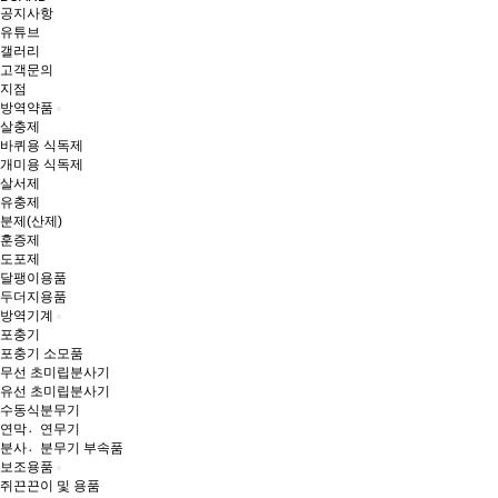
공지사항
유튜브
갤러리
고객문의
지점
방역약품
살충제
바퀴용 식독제
개미용 식독제
살서제
유충제
분제(산제)
훈증제
도포제
달팽이용품
두더지용품
방역기계
포충기
포충기 소모품
무선 초미립분사기
유선 초미립분사기
수동식분무기
연막연〮무기
분사분〮무기 부속품
보조용품
쥐끈끈이 및 용품