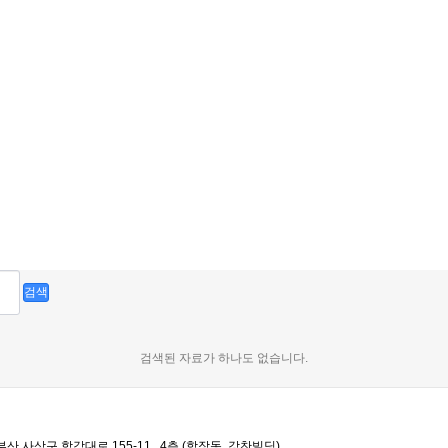
검색
검색된 자료가 하나도 없습니다.
부산 사상구 학감대로 155-11 , 4층 (학장동, 강찬빌딩)