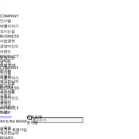
COMPANY
인사말
메롬이야기
오시는길
BUSINESS
사업영역
경영마인드
브랜드
PRODUCT
회원가입
SHOP
로그인
메롬 B2B
COMPANY
한국팜
인사말
서울팜
메롬이야기
깨끗한남자
오시는길
BOARD
BUSINESS
공지사항
사업영역
유튜브
경영마인드
갤러리
브랜드
고객문의
PRODUCT
지점
SHOP
merom
메롬 B2B
Art to the World!
한국팜
서울팜
로그인
회원가입
깨끗한남자
BOARD