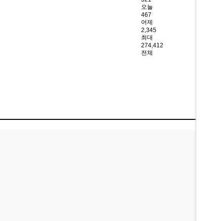
오늘
467
어제
2,345
최대
274,412
전체