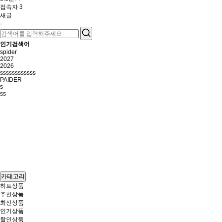
접속자
3
새글
인기검색어
spider
2027
2026
ssssssssssss
PAIDER
s
ss
카테고리
히트상품
추천상품
최신상품
인기상품
할인상품