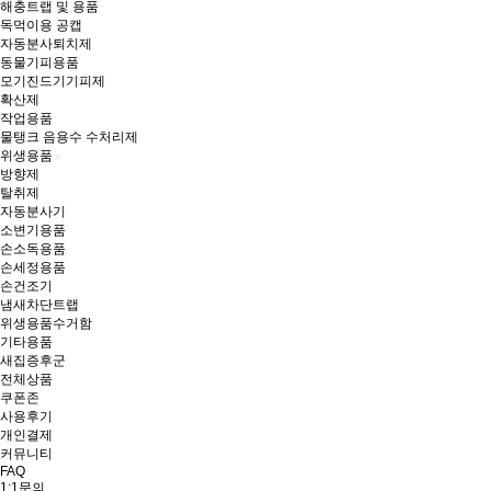
해충트랩 및 용품
독먹이용 공캡
자동분사퇴치제
동물기피용품
모기진드기기피제
확산제
작업용품
물탱크 음용수 수처리제
위생용품
방향제
탈취제
자동분사기
소변기용품
손소독용품
손세정용품
손건조기
냄새차단트랩
위생용품수거함
기타용품
새집증후군
전체상품
쿠폰존
사용후기
개인결제
커뮤니티
FAQ
1:1문의