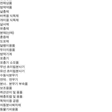
전체상품
방역약품
살충제
바퀴용 식독제
개미용 식독제
살서제
유충제
분제(산제)
훈증제
도포제
달팽이용품
두더지용품
방역기계
포충기
포충기 소모품
무선 초미립분사기
유선 초미립분사기
수동식분무기
연막연〮무기
분사분〮무기 부속품
보조용품
쥐끈끈이 및 용품
해충트랩 및 용품
독먹이용 공캡
자동분사퇴치제
동물기피용품