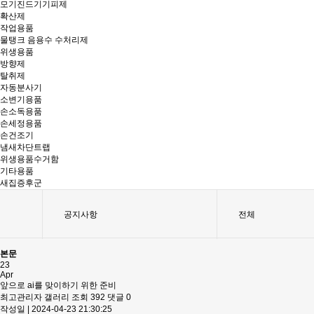
모기진드기기피제
확산제
작업용품
물탱크 음용수 수처리제
위생용품
방향제
탈취제
자동분사기
소변기용품
손소독용품
손세정용품
손건조기
냄새차단트랩
위생용품수거함
기타용품
새집증후군
공지사항
전체
본문
23
Apr
앞으로 ai를 맞이하기 위한 준비
최고관리자
갤러리
조회 392
댓글 0
작성일 |
2024-04-23 21:30:25