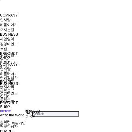
COMPANY
인사말
메롬이야기
오시는길
BUSINESS
사업영역
경영마인드
브랜드
PRODUCT
회원가입
SHOP
로그인
메롬 B2B
COMPANY
한국팜
인사말
서울팜
메롬이야기
깨끗한남자
오시는길
BOARD
BUSINESS
공지사항
사업영역
유튜브
경영마인드
갤러리
브랜드
고객문의
PRODUCT
지점
SHOP
merom
메롬 B2B
Art to the World!
한국팜
서울팜
로그인
회원가입
깨끗한남자
BOARD