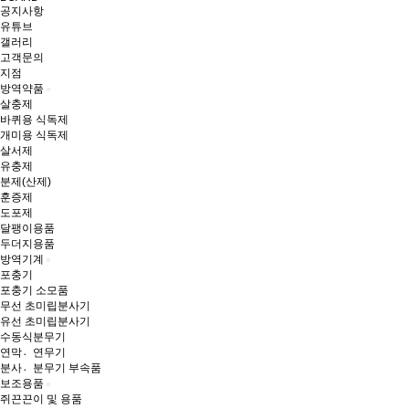
공지사항
유튜브
갤러리
고객문의
지점
방역약품
살충제
바퀴용 식독제
개미용 식독제
살서제
유충제
분제(산제)
훈증제
도포제
달팽이용품
두더지용품
방역기계
포충기
포충기 소모품
무선 초미립분사기
유선 초미립분사기
수동식분무기
연막연〮무기
분사분〮무기 부속품
보조용품
쥐끈끈이 및 용품