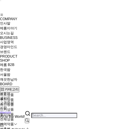
COMPANY
인사말
메롬이야기
오시는길
BUSINESS
사업영역
경영마인드
브랜드
PRODUCT
SHOP
메롬 B2B
한국팜
서울팜
깨끗한남자
BOARD
공지사항
카테고리
유튜브
히트상품
갤러리
추천상품
고객문의
최신상품
지점
인기상품
merom
할인상품
Art to the World!
전체상품
방역약품