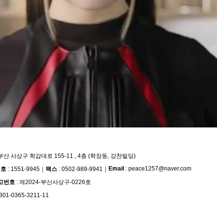
부산 사상구 학감대로 155-11 , 4층 (학장동, 강찬빌딩)
Email
: peace1257@naver.com
번호
: 1551-9945
｜
팩스
: 0502-989-9941
｜
고번호
: 제2024-부산사상구-0226호
301-0365-3211-11