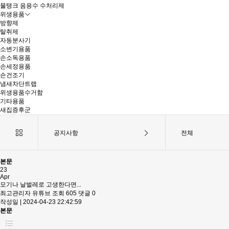
물탱크 음용수 수처리제
위생용품
방향제
탈취제
자동분사기
소변기용품
손소독용품
손세정용품
손건조기
냄새차단트랩
위생용품수거함
기타용품
새집증후군
공지사항
전체
본문
23
Apr
모기나 날벌레로 고생한다면...
최고관리자
유튜브
조회 605
댓글 0
작성일 |
2024-04-23 22:42:59
본문