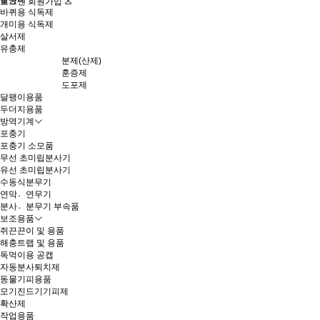
살충제
로그인
회원가입
바퀴용 식독제
개미용 식독제
살서제
유충제
분제(산제)
훈증제
도포제
달팽이용품
두더지용품
방역기계
포충기
포충기 소모품
무선 초미립분사기
유선 초미립분사기
수동식분무기
연막연〮무기
분사분〮무기 부속품
보조용품
쥐끈끈이 및 용품
해충트랩 및 용품
독먹이용 공캡
자동분사퇴치제
동물기피용품
모기진드기기피제
확산제
작업용품