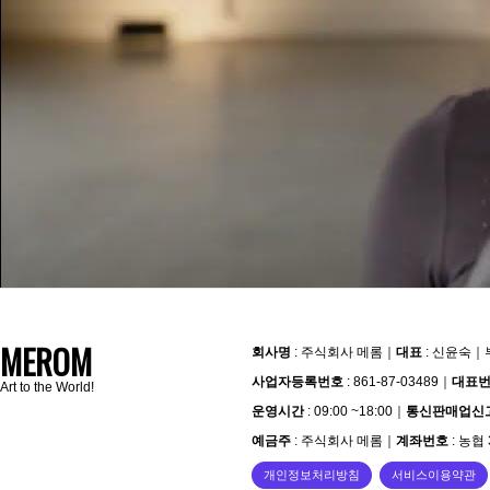
MEROM
회사명
: 주식회사 메롬
｜
대표
: 신윤숙
｜
사업자등록번호
: 861-87-03489
｜
대표
Art to the World!
운영시간
: 09:00 ~18:00
｜
통신판매업신
예금주
: 주식회사 메롬
｜
계좌번호
: 농협 
개인정보처리방침
서비스이용약관