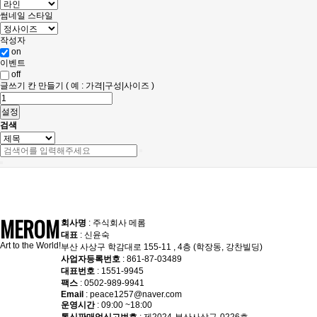
썸네일 스타일
작성자
on
이벤트
off
글쓰기 칸 만들기 ( 예 : 가격|구성|사이즈 )
설정
검색
MEROM
회사명
: 주식회사 메롬
대표
: 신윤숙
Art to the World!
부산 사상구 학감대로 155-11 , 4층 (학장동, 강찬빌딩)
사업자등록번호
: 861-87-03489
대표번호
: 1551-9945
팩스
: 0502-989-9941
Email
: peace1257@naver.com
운영시간
: 09:00 ~18:00
통신판매업신고번호
: 제2024-부산사상구-0226호