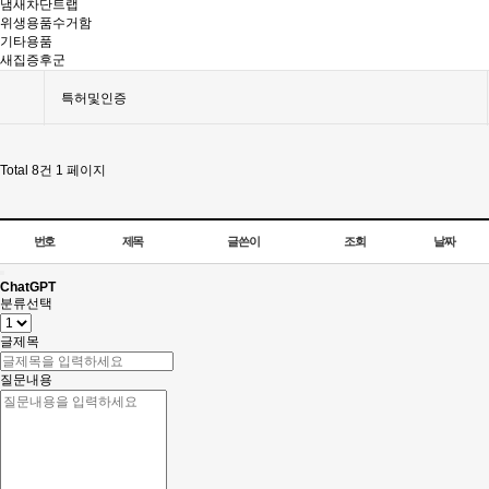
냄새차단트랩
위생용품수거함
기타용품
새집증후군
특허및인증
Total 8건
1 페이지
번호
제목
글쓴이
조회
날짜
ChatGPT
분류선택
글제목
질문내용