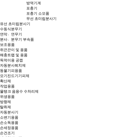
방역기계
포충기
포충기 소모품
무선 초미립분사기
유선 초미립분사기
수동식분무기
연막연〮무기
분사분〮무기 부속품
보조용품
쥐끈끈이 및 용품
해충트랩 및 용품
독먹이용 공캡
자동분사퇴치제
동물기피용품
모기진드기기피제
확산제
작업용품
물탱크 음용수 수처리제
위생용품
방향제
탈취제
자동분사기
소변기용품
손소독용품
손세정용품
손건조기