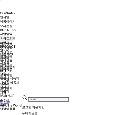
COMPANY
인사말
메롬이야기
오시는길
BUSINESS
사업영역
경영마인드
카테고리
브랜드
히트상품
PRODUCT
추천상품
SHOP
최신상품
메롬 B2B
인기상품
한국팜
할인상품
서울팜
전체상품
깨끗한남자
방역약품
BOARD
살충제
공지사항
바퀴용 식독제
유튜브
개미용 식독제
갤러리
살서제
고객문의
유충제
지점
분제(산제)
훈증제
merom
도포제
Art to the World!
로그인
회원가입
달팽이용품
두더지용품